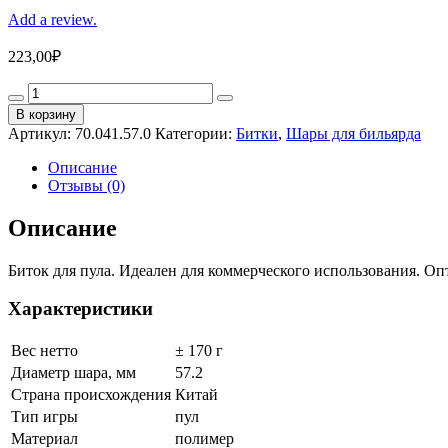
Add a review.
223,00
₽
Биток
57.2
В корзину
мм
Артикул:
70.041.57.0
Категории:
Битки
,
Шары для бильярда
"Classic"
quantity
Описание
Отзывы (0)
Описание
Биток для пула. Идеален для коммерческого использования. О
Характеристики
Вес нетто
± 170 г
Диаметр шара, мм
57.2
Страна происхождения
Китай
Тип игры
пул
Материал
полимер