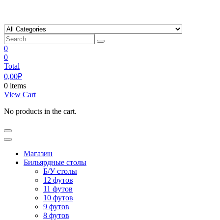
Skip
to
content
0
0
Total
0,00
₽
0 items
View Cart
No products in the cart.
Магазин
Бильярдные столы
Б/У столы
12 футов
11 футов
10 футов
9 футов
8 футов