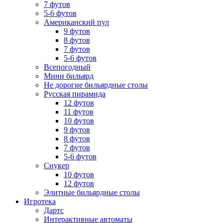
7 футов
5-6 футов
Американский пул
9 футов
8 футов
7 футов
5-6 футов
Всепогодный
Мини бильярд
Не дорогие бильярдные столы
Русская пирамида
12 футов
11 футов
10 футов
9 футов
8 футов
7 футов
5-6 футов
Снукер
10 футов
12 футов
Элитные бильярдные столы
Игротека
Дартс
Интерактивные автоматы