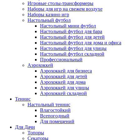
Игровые столы-трансформеры
Наборы для игр на свежем воздухе
Наборы казино игр
Настольный футбол
Настольный мини футбол
Настольный футбол для бара
Настольный футбол для детей
Настольный футбол для дома и офиса
Настольный футбол для улицы
Настольный футбол складной
Профессиональный
Аэрохоккей
Аэрохоккей для бизнеса
Аэрохоккей для детей
Аэрохоккей для дома
Аэрохоккей для улицы
Аэрохоккей складной
Теннис
Настольный теннис
Влагостойкий
Всепогодный
Для помещений
Для Дачи
Топоры
Секаторы