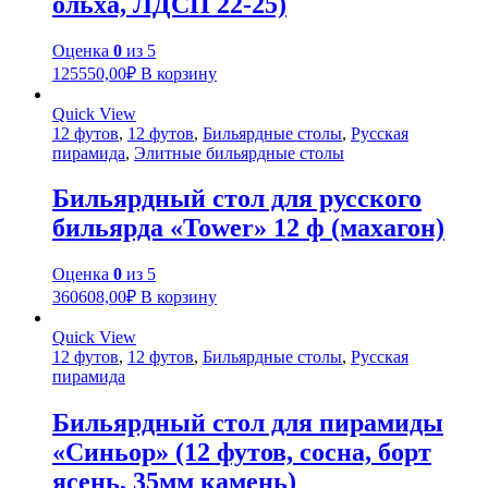
ольха, ЛДСП 22-25)
Оценка
0
из 5
125550,00
₽
В корзину
Quick View
12 футов
,
12 футов
,
Бильярдные столы
,
Русская
пирамида
,
Элитные бильярдные столы
Бильярдный стол для русского
бильярда «Tower» 12 ф (махагон)
Оценка
0
из 5
360608,00
₽
В корзину
Quick View
12 футов
,
12 футов
,
Бильярдные столы
,
Русская
пирамида
Бильярдный стол для пирамиды
«Синьор» (12 футов, сосна, борт
ясень, 35мм камень)