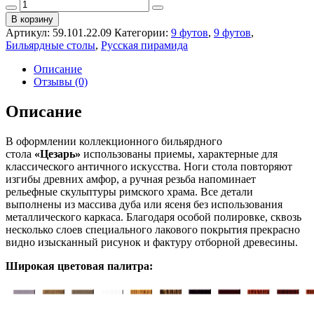
Бильярдный
стол
В корзину
для
Артикул:
59.101.22.09
Категории:
9 футов
,
9 футов
,
пирамиды
Бильярдные столы
,
Русская пирамида
"Цезарь"
(9
Описание
футов,
Отзывы (0)
ясень,
38мм
Описание
камень)
quantity
В оформлении коллекционного бильярдного
стола
«Цезарь»
использованы приемы, характерные для
классического античного искусства. Ноги стола повторяют
изгибы древних амфор, а ручная резьба напоминает
рельефные скульптуры римского храма. Все детали
выполнены из массива дуба или ясеня без использования
металлического каркаса. Благодаря особой полировке, сквозь
несколько слоев специального лакового покрытия прекрасно
видно изысканный рисунок и фактуру отборной древесины.
Широкая цветовая палитра: