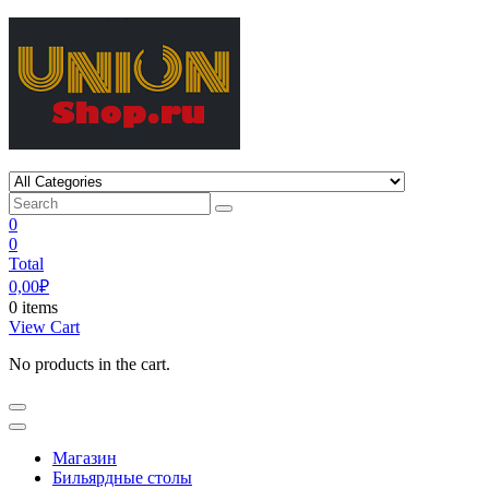
Skip
to
content
0
0
Total
0,00
₽
0 items
View Cart
No products in the cart.
Магазин
Бильярдные столы