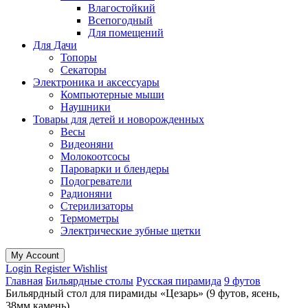
Влагостойкий
Всепогодный
Для помещений
Для Дачи
Топоры
Секаторы
Электроника и аксессуары
Компьютерные мыши
Наушники
Товары для детей и новорожденных
Весы
Видеоняни
Молокоотсосы
Пароварки и блендеры
Подогреватели
Радионяни
Стерилизаторы
Термометры
Электрические зубные щетки
My Account
Login
Register
Wishlist
Главная
Бильярдные столы
Русская пирамида
9 футов
Бильярдный стол для пирамиды «Цезарь» (9 футов, ясень,
38мм камень)