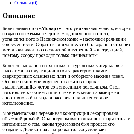
футов,
Отзывы (0)
дуб,
45мм
Описание
камень)
quantity
Бильярдный стол
«Монарх»
– это уникальная модель, которая
создана по схемам и чертежам одноименного стола,
установленного в Несвижском замке – настоящей реликвии
современности. Обратите внимание: это бильярдный стол без
металлокаркаса, но со сложной внутренней конструкцией,
поэтому сборку проводят только специалисты.
Бильярд выполнен из элитных, натуральных материалов с
высокими эксплуатационными характеристиками:
сверхпрочных сланцевых плит и отборного массива ясеня.
Оснащен системой внутренних скатов шаров в
выдвигающийся лоток со встроенным доводчиком. Стол
изготовлен в соответствии с техническими параметрами
спортивного бильярда и рассчитан на интенсивное
использование.
Монументальная деревянная конструкция декорирована
объемной резьбой. Она подчеркивает сложность форм стола и
напоминает о том, каким трудоемким был процесс его
создания. Деликатная лакировка только усиливает