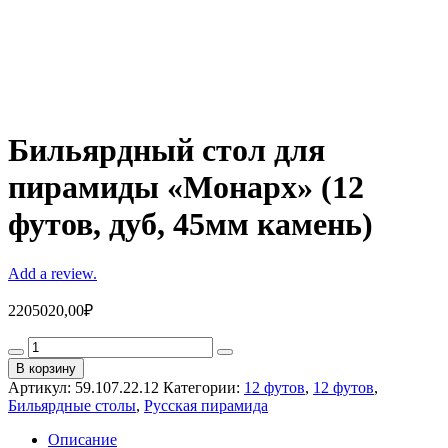
Бильярдный стол для
пирамиды «Монарх» (12
футов, дуб, 45мм камень)
Add a review.
2205020,00
₽
Бильярдный
стол
В корзину
для
Артикул:
59.107.22.12
Категории:
12 футов
,
12 футов
,
пирамиды
Бильярдные столы
,
Русская пирамида
"Монарх"
(12
Описание