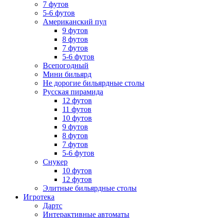
7 футов
5-6 футов
Американский пул
9 футов
8 футов
7 футов
5-6 футов
Всепогодный
Мини бильярд
Не дорогие бильярдные столы
Русская пирамида
12 футов
11 футов
10 футов
9 футов
8 футов
7 футов
5-6 футов
Снукер
10 футов
12 футов
Элитные бильярдные столы
Игротека
Дартс
Интерактивные автоматы