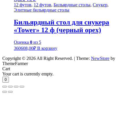
12 футов
,
12 футов
,
Бильярдные столы
,
Снукер
,
Элитные бильярдные столы
Бильярдный стол для снукера
«Tower» 12 ф (черный орех)
Оценка
0
из 5
360608,00
₽
В корзину
Copyright © 2026 All Right Reserved.
|
Theme:
NewStore
by
ThemeFarmer
Cart
Your cart is currently empty.
0