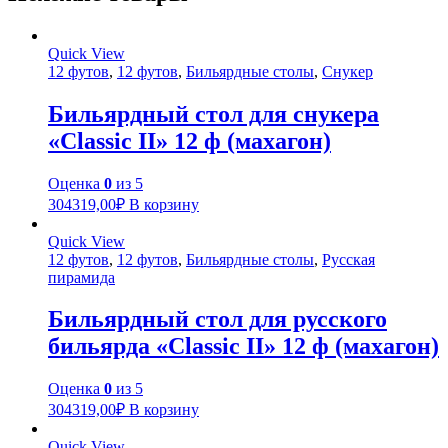
Quick View
12 футов
,
12 футов
,
Бильярдные столы
,
Снукер
Бильярдный стол для снукера
«Classic II» 12 ф (махагон)
Оценка
0
из 5
304319,00
₽
В корзину
Quick View
12 футов
,
12 футов
,
Бильярдные столы
,
Русская
пирамида
Бильярдный стол для русского
бильярда «Classic II» 12 ф (махагон)
Оценка
0
из 5
304319,00
₽
В корзину
Quick View