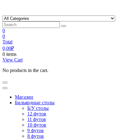
Skip
to
content
0
0
Total
0,00
₽
0 items
View Cart
No products in the cart.
Магазин
Бильярдные столы
Б/У столы
12 футов
11 футов
10 футов
9 футов
8 футов