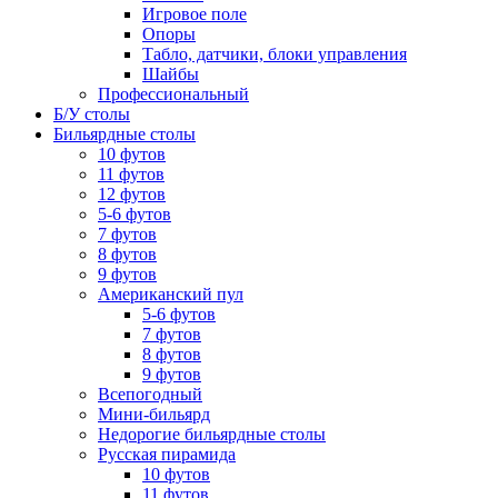
Игровое поле
Опоры
Табло, датчики, блоки управления
Шайбы
Профессиональный
Б/У столы
Бильярдные столы
10 футов
11 футов
12 футов
5-6 футов
7 футов
8 футов
9 футов
Американский пул
5-6 футов
7 футов
8 футов
9 футов
Всепогодный
Мини-бильярд
Недорогие бильярдные столы
Русская пирамида
10 футов
11 футов