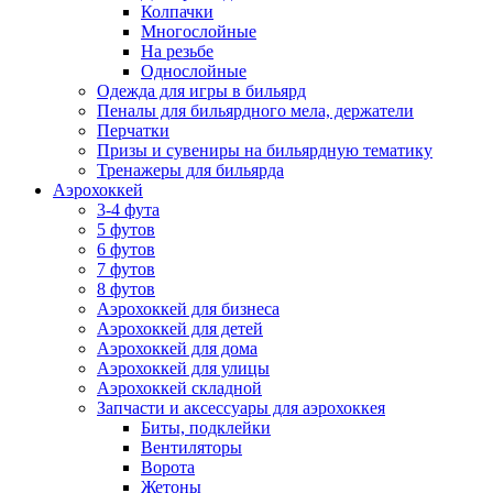
Колпачки
Многослойные
На резьбе
Однослойные
Одежда для игры в бильярд
Пеналы для бильярдного мела, держатели
Перчатки
Призы и сувениры на бильярдную тематику
Тренажеры для бильярда
Аэрохоккей
3-4 фута
5 футов
6 футов
7 футов
8 футов
Аэрохоккей для бизнеса
Аэрохоккей для детей
Аэрохоккей для дома
Аэрохоккей для улицы
Аэрохоккей складной
Запчасти и аксессуары для аэрохоккея
Биты, подклейки
Вентиляторы
Ворота
Жетоны