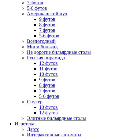
7 футов
5-6 футов
Американский пул
9 футов
8 футов
7 футов
5-6 футов
Всепогодный
Мини бильярд
Не дорогие бильярдные столы
Русская пирамида
12 футов
11 футов
10 футов
9 футов
8 футов
7 футов
5-6 футов
Снукер
10 футов
12 футов
Элитные бильярдные столы
Игротека
Дартс
Интерактивные автоматы