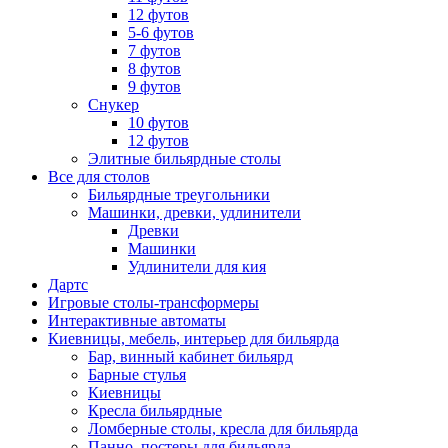
12 футов
5-6 футов
7 футов
8 футов
9 футов
Снукер
10 футов
12 футов
Элитные бильярдные столы
Все для столов
Бильярдные треугольники
Машинки, древки, удлинители
Древки
Машинки
Удлинители для кия
Дартс
Игровые столы-трансформеры
Интерактивные автоматы
Киевницы, мебель, интерьер для бильярда
Бар, винный кабинет бильярд
Барные стулья
Киевницы
Кресла бильярдные
Ломберные столы, кресла для бильярда
Панно, постеры для бильярда