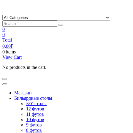
Skip
to
content
0
0
Total
0,00
₽
0 items
View Cart
No products in the cart.
Магазин
Бильярдные столы
Б/У столы
12 футов
11 футов
10 футов
9 футов
8 футов