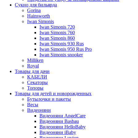
Сукно для бильярда
Gorina
Hainsworth
Iwan Simonis
Iwan Simonis 720
Iwan Simonis 760
Iwan Simonis 860
Iwan Simonis 930 Rus
Iwan Simonis 950 Rus Pro
Iwan Simonis snooker
Milliken
Royal
Товары для дачи
КАБЕЛИ
Секаторы
Топоры
Товары для детей и новорожденных
Бутылочки и пакеты
Весы
Видеоняни
Видеоняни AngelCare
Видеоняни Basbau
Видеоняни HelloBaby
Видеоняни iBaby
Видеоняни Luvion