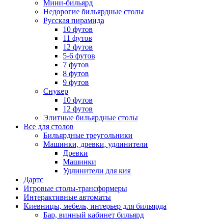
Мини-бильярд
Недорогие бильярдные столы
Русская пирамида
10 футов
11 футов
12 футов
5-6 футов
7 футов
8 футов
9 футов
Снукер
10 футов
12 футов
Элитные бильярдные столы
Все для столов
Бильярдные треугольники
Машинки, древки, удлинители
Древки
Машинки
Удлинители для кия
Дартс
Игровые столы-трансформеры
Интерактивные автоматы
Киевницы, мебель, интерьер для бильярда
Бар, винный кабинет бильярд