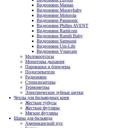
Видеоняни Maman
Видеоняни Moonybaby
Видеоняни Motorola
Видеоняни Panasonic
Видеоняни Philips AVENT
Видеоняни Ramicom
Видеоняни Ramili Baby
Видеоняни Samsung
Видеоняни Uni-Life
Видеоняни Vstarcam
Молокоотсосы
Мониторы дыхания
Пароварки и блендеры
Подогреватели
Радионяни
Стерилизаторы
Термометры
Электрические зубные щетки
Чехлы для бильярдных киев
Жесткие тубусы
Жесткие футляры
Мягкие футляры
Шары для бильярда
Американский пул