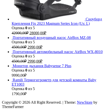
Сноуборд
Крепления Fix 2023 Magnum Series Icon (Us: L)
Оценка
0
из 5
42000,00
₽
28000,00
₽
Портативный воздушный насос AirBox MZ-08
Оценка
0
из 5
4500,00
₽
2990,00
₽
Портативный автомобильный насос AirBox WX-8010
Оценка
0
из 5
4500,00
₽
2990,00
₽
Монитор дыхания Babysense 7 Plus
Оценка
0
из 5
9990,00
₽
Ramili Термогигрометр для детской комнаты Baby
ET1003
Оценка
0
из 5
1790,00
₽
Copyright © 2026 All Right Reserved.
|
Theme:
NewStore
by
ThemeFarmer