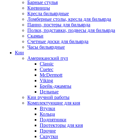
Барные стулья
Киевницы
Кресла бильярдные
Ломберные столы, кресла для бильярда
Панно, постеры для бильярда
Полки, подставки, подвесы для бильярда
Скамьи
Счетные доски для бильярда
Часы бильярдные
Кии
Американский пул
Classic
Cuetec
McDermott
Viking
Брейк-джампы
Цельные
Кии ручной работы
Комплектующие для кия
Втулки
Кольца
Подпятники
Протекторы для кия
Прочие
Скрутки