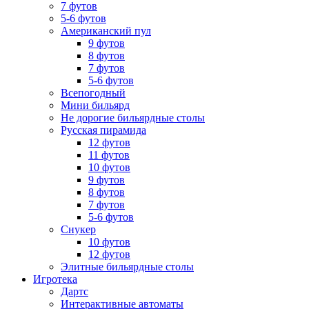
7 футов
5-6 футов
Американский пул
9 футов
8 футов
7 футов
5-6 футов
Всепогодный
Мини бильярд
Не дорогие бильярдные столы
Русская пирамида
12 футов
11 футов
10 футов
9 футов
8 футов
7 футов
5-6 футов
Снукер
10 футов
12 футов
Элитные бильярдные столы
Игротека
Дартс
Интерактивные автоматы