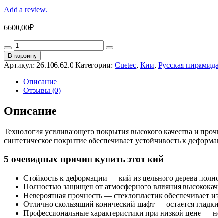
Add a review.
6600,00
₽
Кий
для
В корзину
русского
Артикул:
26.106.62.0
Категории:
Cuetec
,
Кии
,
Русская пирамид
бильярда
2-
Описание
pc
Отзывы (0)
«Cuetec
Rus
Описание
Pro
RP8-
Технология усиливающего покрытия высокого качества и проч
2»
синтетическое покрытие обеспечивает устойчивость к деформ
(натуральный)
quantity
5 очевидных причин купить этот кий
Стойкость к деформации — кий из цельного дерева полн
Полностью защищен от атмосферного влияния высокока
Невероятная прочность — стеклопластик обеспечивает из
Отлично скользящий конический шафт — остается гладки
Профессиональные характеристики при низкой цене — н