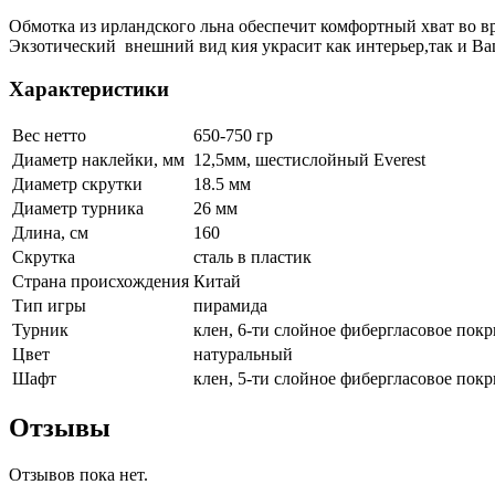
Обмотка из ирландского льна обеспечит комфортный хват во в
Экзотический внешний вид кия украсит как интерьер,так и Ва
Характеристики
Вес нетто
650-750 гр
Диаметр наклейки, мм
12,5мм, шестислойный Everest
Диаметр скрутки
18.5 мм
Диаметр турника
26 мм
Длина, см
160
Скрутка
сталь в пластик
Страна происхождения
Китай
Тип игры
пирамида
Турник
клен, 6-ти слойное фибергласовое покр
Цвет
натуральный
Шафт
клен, 5-ти слойное фибергласовое покр
Отзывы
Отзывов пока нет.