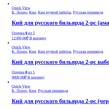
Quick View
К. Лохно
,
Кии
,
Кии ручной работы
,
Русская пирамида
Кий для русского бильярда 2-pc (ам
Оценка
0
из 5
12300,00
₽
В корзину
Quick View
К. Лохно
,
Кии
,
Кии ручной работы
,
Русская пирамида
Кий для русского бильярда 2-pc наб
Оценка
0
из 5
9000,00
₽
В корзину
Quick View
К. Лохно
,
Кии
,
Русская пирамида
Кий для русского бильярда 2-pc (чер