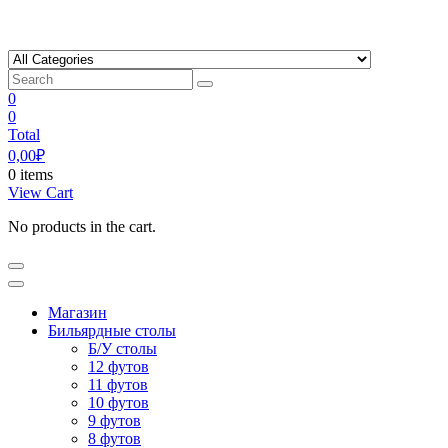
Skip
to
content
0
0
Total
0,00
₽
0 items
View Cart
No products in the cart.
Магазин
Бильярдные столы
Б/У столы
12 футов
11 футов
10 футов
9 футов
8 футов