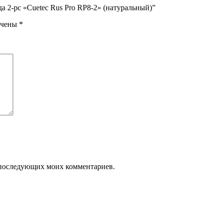
да 2-pc «Cuetec Rus Pro RP8-2» (натуральный)”
ечены
*
ля последующих моих комментариев.