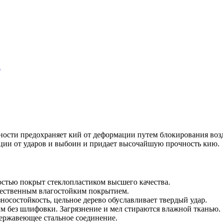
а
ности предохраняет кий от деформации путем блокирования воз
ации от ударов и выбоин и придает высочайшую прочность кию.
остью покрыт стеклопластиком высшего качества.
чественным влагостойким покрытием.
носостойкость, цельное дерево обуславливает твердый удар.
м без шлифовки. Загрязнение и мел стираются влажной тканью.
ержавеющее стальное соединение.