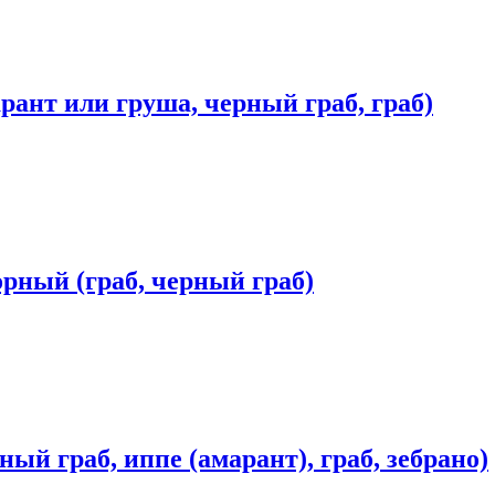
арант или груша, черный граб, граб)
орный (граб, черный граб)
ный граб, иппе (амарант), граб, зебрано)