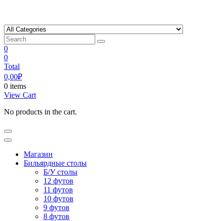
Skip
to
content
0
0
Total
0,00
₽
0 items
View Cart
No products in the cart.
Магазин
Бильярдные столы
Б/У столы
12 футов
11 футов
10 футов
9 футов
8 футов