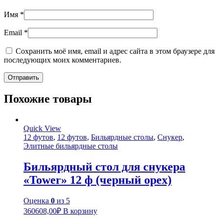
Имя
*
Email
*
Сохранить моё имя, email и адрес сайта в этом браузере для
последующих моих комментариев.
Похожие товары
Quick View
12 футов
,
12 футов
,
Бильярдные столы
,
Снукер
,
Элитные бильярдные столы
Бильярдный стол для снукера
«Tower» 12 ф (черный орех)
Оценка
0
из 5
360608,00
₽
В корзину