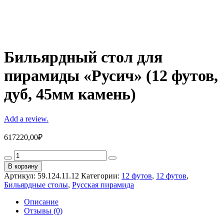
Бильярдный стол для
пирамиды «Русич» (12 футов,
дуб, 45мм камень)
Add a review.
617220,00
₽
Бильярдный
стол
В корзину
для
Артикул:
59.124.11.12
Категории:
12 футов
,
12 футов
,
пирамиды
Бильярдные столы
,
Русская пирамида
"Русич"
(12
Описание
футов,
Отзывы (0)
дуб,