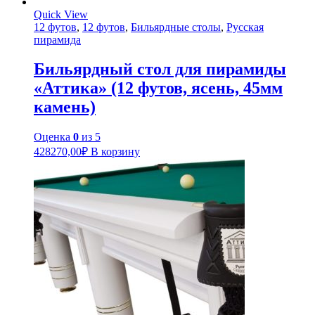
Quick View
12 футов
,
12 футов
,
Бильярдные столы
,
Русская
пирамида
Бильярдный стол для пирамиды
«Аттика» (12 футов, ясень, 45мм
камень)
Оценка
0
из 5
428270,00
₽
В корзину