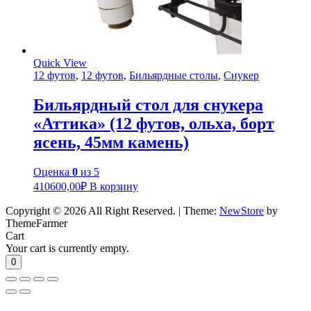
Quick View
12 футов
,
12 футов
,
Бильярдные столы
,
Снукер
Бильярдный стол для снукера
«Аттика» (12 футов, ольха, борт
ясень, 45мм камень)
Оценка
0
из 5
410600,00
₽
В корзину
Copyright © 2026 All Right Reserved.
|
Theme:
NewStore
by
ThemeFarmer
Cart
Your cart is currently empty.
0