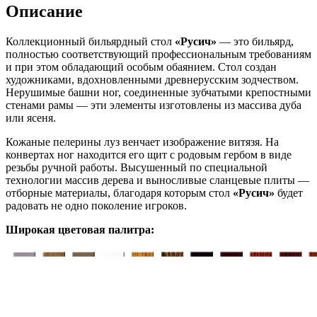
45мм
Описание
камень)
quantity
Коллекционный бильярдный стол
«Русич»
— это бильярд,
полностью соответствующий профессиональным требованиям
и при этом обладающий особым обаянием. Стол создан
художниками, вдохновленными древнерусским зодчеством.
Нерушимые башни ног, соединенные зубчатыми крепостными
стенами рамы — эти элементы изготовлены из массива дуба
или ясеня.
Кожаные пелерины луз венчает изображение витязя. На
конвертах ног находится его щит с родовым гербом в виде
резьбы ручной работы. Высушенный по специальной
технологии массив дерева и выносливые сланцевые плиты —
отборные материалы, благодаря которым стол
«Русич»
будет
радовать не одно поколение игроков.
Широкая цветовая палитра: