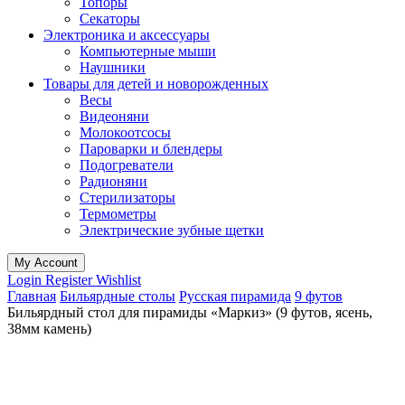
Топоры
Секаторы
Электроника и аксессуары
Компьютерные мыши
Наушники
Товары для детей и новорожденных
Весы
Видеоняни
Молокоотсосы
Пароварки и блендеры
Подогреватели
Радионяни
Стерилизаторы
Термометры
Электрические зубные щетки
My Account
Login
Register
Wishlist
Главная
Бильярдные столы
Русская пирамида
9 футов
Бильярдный стол для пирамиды «Маркиз» (9 футов, ясень,
38мм камень)