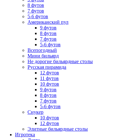
8 футов
7 футов
5-6 футов
Американский пул
9 футов
8 футов
7 футов
5-6 футов
Всепогодный
Мини бильярд
Не дорогие бильярдные столы
Русская пирамида
12 футов
11 футов
10 футов
9 футов
8 футов
7 футов
5-6 футов
Снукер
10 футов
12 футов
Элитные бильярдные столы
Игротека