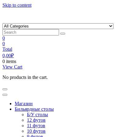
Skip to content
0
0
Total
0,00
₽
0 items
View Cart
No products in the cart.
Магазин
Бильярдные столы
Б/У столы
12 футов
11 футов
10 футов
9 футов