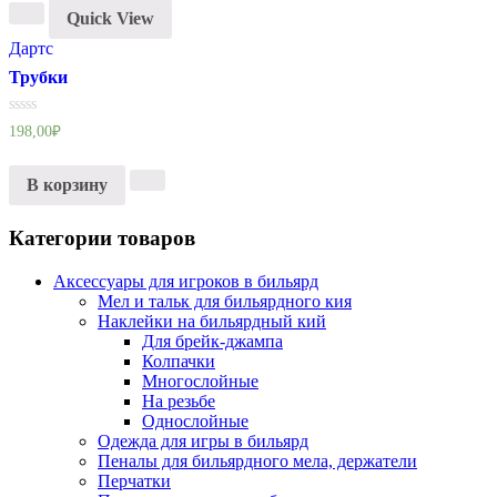
Quick View
Дартс
Трубки
Оценка
198,00
₽
0
из
5
В корзину
Категории товаров
Аксессуары для игроков в бильярд
Мел и тальк для бильярдного кия
Наклейки на бильярдный кий
Для брейк-джампа
Колпачки
Многослойные
На резьбе
Однослойные
Одежда для игры в бильярд
Пеналы для бильярдного мела, держатели
Перчатки