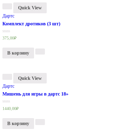
Quick View
Дартс
Комплект дротиков (3 шт)
Оценка
375,00
₽
0
из
5
В корзину
Quick View
Дартс
Мишень для игры в дартс 18»
Оценка
1440,00
₽
0
из
5
В корзину