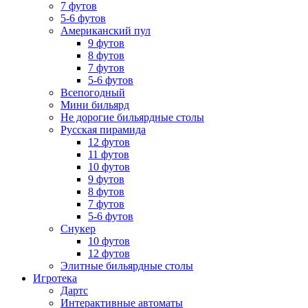
7 футов
5-6 футов
Американский пул
9 футов
8 футов
7 футов
5-6 футов
Всепогодный
Мини бильярд
Не дорогие бильярдные столы
Русская пирамида
12 футов
11 футов
10 футов
9 футов
8 футов
7 футов
5-6 футов
Снукер
10 футов
12 футов
Элитные бильярдные столы
Игротека
Дартс
Интерактивные автоматы