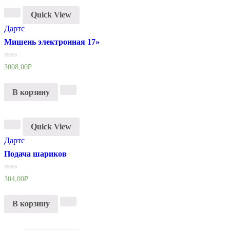
Quick View
Дартс
Мишень электронная 17»
Оценка
3008,00
₽
0
из
5
В корзину
Quick View
Дартс
Подача шариков
Оценка
304,00
₽
0
из
5
В корзину