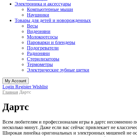
Электроника и аксессуары
Компьютерные мыши
Наушники
Товары для детей и новорожденных
Весы
Видеоняни
Молокоотсосы
Пароварки и блендеры
Подогреватели
Радионяни
Стерилизаторы
Термометры
Электрические зубные щетки
My Account
Login
Register
Wishlist
Главная
Дартс
Дартс
Всем любителям и профессионалам игры в дартс несомненно пон
несколько минут. Даже если вас сейчас привлекает не классичес
Широкая линейка оригинальных и электронных мишеней не ост