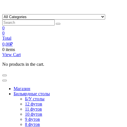
Skip
to
content
0
0
Total
0,00
₽
0 items
View Cart
No products in the cart.
Магазин
Бильярдные столы
Б/У столы
12 футов
11 футов
10 футов
9 футов
8 футов